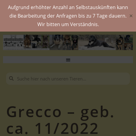
Aufgrund erhöhter Anzahl an Selbstauskünften kann
die Bearbeitung der Anfragen bis zu 7 Tage dauern.
✕
Wir bitten um Verständnis.
Grecco – geb.
ca. 11/2022