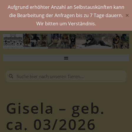
Aufgrund erhöhter Anzahl an Selbstauskünften kann
die Bearbeitung der Anfragen bis zu 7 Tage dauern.
✕
Wir bitten um Verständnis.
Gisela – geb.
ca. 03/2026