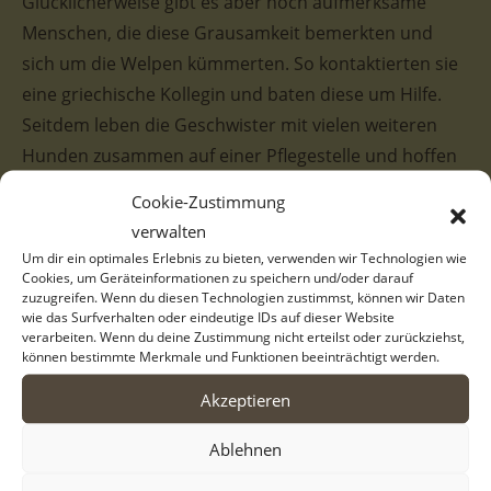
Glücklicherweise gibt es aber noch aufmerksame
Menschen, die diese Grausamkeit bemerkten und
sich um die Welpen kümmerten. So kontaktierten sie
eine griechische Kollegin und baten diese um Hilfe.
Seitdem leben die Geschwister mit vielen weiteren
Hunden zusammen auf einer Pflegestelle und hoffen
darauf, schnellstmöglich ein liebevolles Zuhause zu
Cookie-Zustimmung
finden, in dem sie in Geborgenheit aufwachsen
verwalten
können. Sind Sie vielleicht eine dieser Familien?
Um dir ein optimales Erlebnis zu bieten, verwenden wir Technologien wie
Cookies, um Geräteinformationen zu speichern und/oder darauf
zuzugreifen. Wenn du diesen Technologien zustimmst, können wir Daten
Gisela ist eine entzückende, zweifarbige Hündin in den
wie das Surfverhalten oder eindeutige IDs auf dieser Website
Farben Weiß und Beige. Vor allem im Gesicht besitzt
verarbeiten. Wenn du deine Zustimmung nicht erteilst oder zurückziehst,
können bestimmte Merkmale und Funktionen beeinträchtigt werden.
sie dunklere Abzeichen, welche eine niedliche Maske
ergeben. Giselas Pflegestelle beschreibt sie derzeit als
Akzeptieren
aufgewecktes und freundliches Hundemädchen, das
Ablehnen
sich derzeit verspielt und verträglich gegenüber ihren
Artgenossen vor Ort präsentiert. Beste