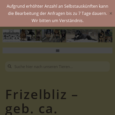
Aufgrund erhöhter Anzahl an Selbstauskünften kann
die Bearbeitung der Anfragen bis zu 7 Tage dauern.
✕
Wir bitten um Verständnis.
Frizelbliz –
geb. ca.