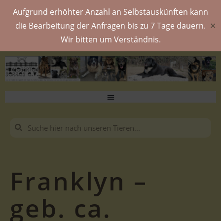
Aufgrund erhöhter Anzahl an Selbstauskünften kann
die Bearbeitung der Anfragen bis zu 7 Tage dauern.
✕
Wir bitten um Verständnis.
Franklyn –
geb. ca.