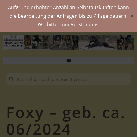
Aufgrund erhöhter Anzahl an Selbstauskünften kann
die Bearbeitung der Anfragen bis zu 7 Tage dauern.
✕
Wir bitten um Verständnis.
Foxy – geb. ca.
06/2024