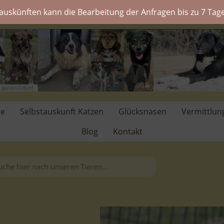
auskünften kann die Bearbeitung der Anfragen bis zu 7 Tage
de
Selbstauskunft Katzen
Glücksnasen
Vermittlun
Blog
Kontakt