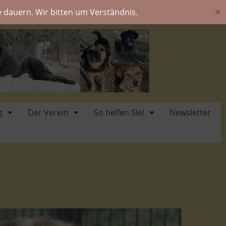
 dauern. Wir bitten um Verständnis.
✕
g
Der Verein
So helfen Sie!
Newsletter