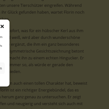
ten unsere Tierschützer eingreifen. Während
s ihr Glück gefunden haben, wartet Florin noch
chen.
 man sofort, was für ein hübscher Kerl aus ihm
um
rwiegend weiß, wird aber durch wunderschöne
ente ergänzt, die ihm ein ganz besonderes
Ds
seine symmetrische Gesichtszeichnung betont
n und macht ihn zu einem echten Hingucker. Er
lick immer so, als würde er gerade den
en
 schmieden.
sondern auch einen tollen Charakter hat, beweist
lorin ist ein richtiger Energiebündel, das es
ich herum ganz genau zu untersuchen. Er zeigt
en und neugierig und versteht sich auch mit