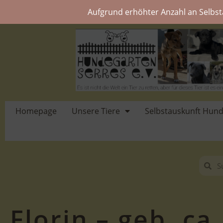
Aufgrund erhöhter Anzahl an Selbst
Homepage
Unsere Tiere
Selbstauskunft Hun
Florin – geb. ca.