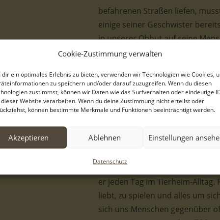
befahrenen Straßen liefen, muss
einige seiner Geschwister bereit
in unserer Obhut auf seine Mens
Cookie-Zustimmung verwalten
Schaut man sich Florin an, sieht
dir ein optimales Erlebnis zu bieten, verwenden wir Technologien wie Cookies, 
geworden ist. Sein Fell ist übe
äteinformationen zu speichern und/oder darauf zuzugreifen. Wenn du diesen
dunkelbraune und hellbraune Akz
hnologien zustimmst, können wir Daten wie das Surfverhalten oder eindeutige I
 dieser Website verarbeiten. Wenn du deine Zustimmung nicht erteilst oder
Aussehen verleihen. Besonders 
ückziehst, können bestimmte Merkmale und Funktionen beeinträchtigt werden.
seine freundlichen, hellen Auge
wirkt mit seinem aufmerksamen B
Akzeptieren
Ablehnen
Einstellungen anseh
nächsten Plan für ein Abenteuer
Datenschutz
Dass er nicht nur gut aussieht, 
er jeden Tag im Tierheim-Alltag. F
liebt, zu spielen und alles um s
sich uns Menschen gegenüber off