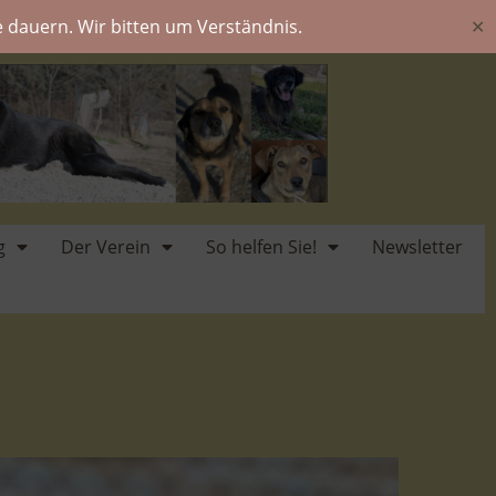
 dauern. Wir bitten um Verständnis.
✕
g
Der Verein
So helfen Sie!
Newsletter