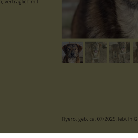
, verträglich mit
Fiyero, geb. ca. 07/2025, lebt i