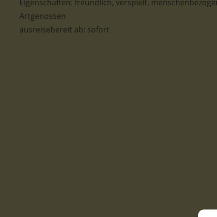
Eigenschaften:
freundlich, verspielt, menschenbezogen
Artgenossen
ausreisebereit ab: sofort