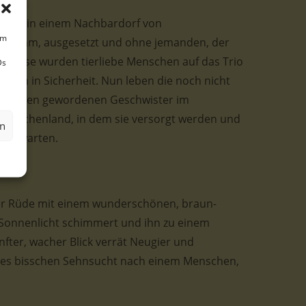
urden in einem Nachbardorf von
um
 einsam, ausgesetzt und ohne jemanden, der
erweise wurden tierliebe Menschen auf das Trio
Ds
pen in Sicherheit. Nun leben die noch nicht
erwachsen gewordenen Geschwister im
/Griechenland, in dem sie versorgt werden und
en
ause warten.
her Rüde mit einem wunderschönen, braun-
 Sonnenlicht schimmert und ihn zu einem
fter, wacher Blick verrät Neugier und
ines bisschen Sehnsucht nach einem Menschen,