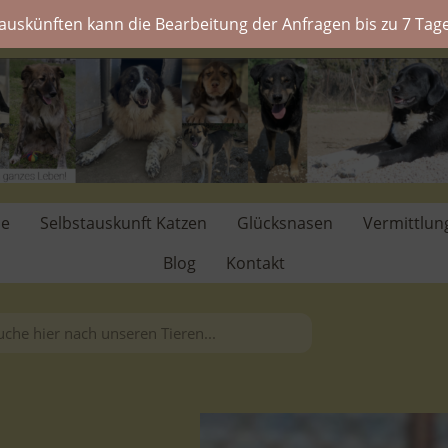
auskünften kann die Bearbeitung der Anfragen bis zu 7 Tage
de
Selbstauskunft Katzen
Glücksnasen
Vermittlun
Blog
Kontakt
.