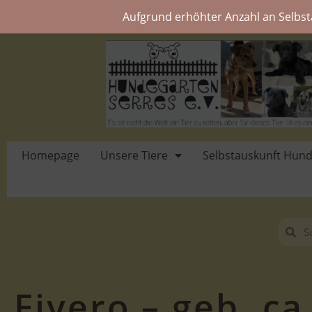
Aufgrund erhöhter Anzahl an Selbst
Homepage
Unsere Tiere
Selbstauskunft Hun
Fiyero – geb. ca