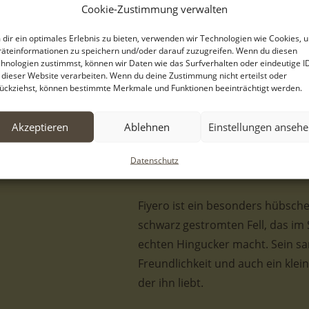
Cookie-Zustimmung verwalten
Fiyero und seine Geschwister w
dir ein optimales Erlebnis zu bieten, verwenden wir Technologien wie Cookies, 
Serres/Griechenland gefunden –
äteinformationen zu speichern und/oder darauf zuzugreifen. Wenn du diesen
sich um sie kümmerte. Glücklich
hnologien zustimmst, können wir Daten wie das Surfverhalten oder eindeutige I
 dieser Website verarbeiten. Wenn du deine Zustimmung nicht erteilst oder
aufmerksam und brachten die Wel
ückziehst, können bestimmte Merkmale und Funktionen beeinträchtigt werden.
vermittelten und mittlerweile 
städtischen Tierheim von Serres
Akzeptieren
Ablehnen
Einstellungen anseh
geduldig auf ein liebevolles Zuh
Datenschutz
Fiyero ist ein besonders hübsc
schwarz gestromten Fell, das im
echten Hingucker macht. Sein san
Freundlichkeit und auch ein kle
der ihn liebt.