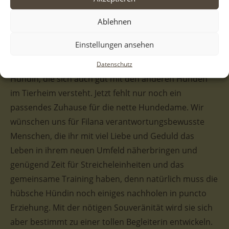
schwarzen Pünktchen auf, die vor allem die
Vorderbeine verzieren. Das hellere Fell an den
Ablehnen
Schlappohren verleiht ihr ebenfalls das gewisse
Einstellungen ansehen
Etwas. Und auch mit ihrem Charakter weiß sie zu
punkten. Sie zeigt sich als freundliche und liebe
Datenschutz
Hündin, die sich auch gut mit den anderen Hunden
im Tierheim versteht. Jetzt fehlt nur noch ein
passendes Zuhause für die nette Hundedame. Wir
wünschen uns für Filana verantwortungsbewusste
Menschen, die ihr mit viel Liebe und Geduld das
Leben in ihrem neuen Umfeld näherbringen und
genügend Zeit für Streicheleinheiten und das
gemeinsame Training haben, denn natürlich muss die
hübsche Hündin noch einiges nachholen in puncto
Erziehung. Mit der nötigen Souveränität wird sie sich
aber bestimmt zu einer tollen Begleiterin entwickeln.