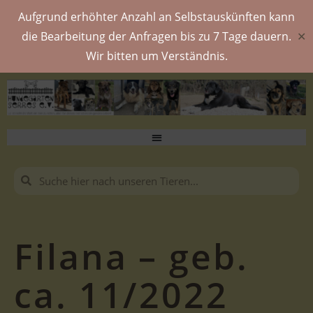
Aufgrund erhöhter Anzahl an Selbstauskünften kann
die Bearbeitung der Anfragen bis zu 7 Tage dauern.
✕
Wir bitten um Verständnis.
Filana – geb.
ca. 11/2022