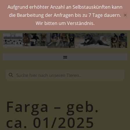
Aufgrund erhöhter Anzahl an Selbstauskünften kann
die Bearbeitung der Anfragen bis zu 7 Tage dauern.
✕
Wir bitten um Verständnis.
Farga – geb.
ca. 01/2025