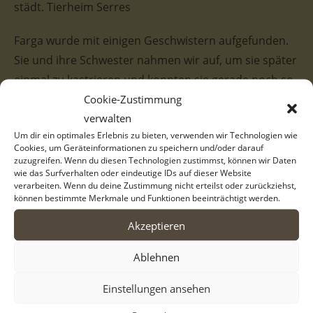
städt. Tierheim Serres
Farga wurde mit einigen Geschwistern aufgefunden.
Sie und ihre Schwester nahmen wir auf, um sie später
einmal zu kastrieren und konnten sie gerade noch so
im städtischen Tierheim von Serres/Griechenland
Cookie-Zustimmung
verwalten
unterbringen. Ihre Brüder mussten wir hingegen
Um dir ein optimales Erlebnis zu bieten, verwenden wir Technologien wie
wieder freilassen, da einfach nicht genügend
Cookies, um Geräteinformationen zu speichern und/oder darauf
Kapazität vorhanden ist. Zumindest die Schwestern
zuzugreifen. Wenn du diesen Technologien zustimmst, können wir Daten
wie das Surfverhalten oder eindeutige IDs auf dieser Website
können nun auf eine bessere Zukunft hoffen! Ihr
verarbeiten. Wenn du deine Zustimmung nicht erteilst oder zurückziehst,
Ticket ins Glück wäre eine erfolgreiche Vermittlung zu
können bestimmte Merkmale und Funktionen beeinträchtigt werden.
verantwortungsbewussten Menschen. Sind Sie
Akzeptieren
vielleicht einer von diesen?
Ablehnen
Die dreifarbige Farga mit der coolen Maske ist eine
Einstellungen ansehen
neugierige Hündin. Sie ist zwar noch lange keine
Draufgängerin, sondern weiterhin schüchtern, aber