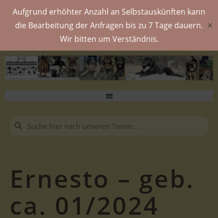
Aufgrund erhöhter Anzahl an Selbstauskünften kann
die Bearbeitung der Anfragen bis zu 7 Tage dauern.
✕
Wir bitten um Verständnis.
Ernesto – geb.
ca. 01/2024