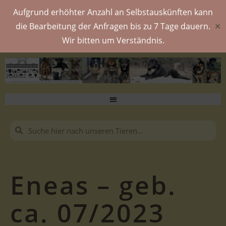
Aufgrund erhöhter Anzahl an Selbstauskünften kann
die Bearbeitung der Anfragen bis zu 7 Tage dauern.
✕
Wir bitten um Verständnis.
Eneas – geb.
ca. 07/2023