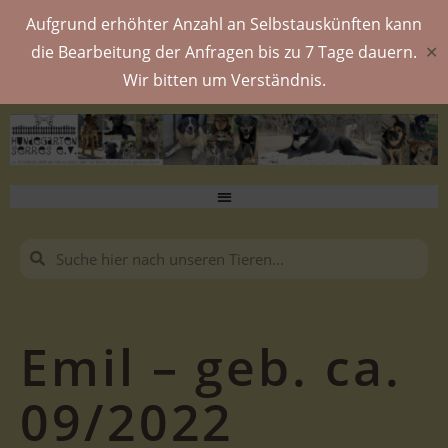
Aufgrund erhöhter Anzahl an Selbstauskünften kann
die Bearbeitung der Anfragen bis zu 7 Tage dauern.
✕
Wir bitten um Verständnis.
Emil – geb. ca.
09/2022