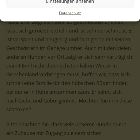
Einstellungen ansehen
gemustert mit der schwarzen Färbung um die Augen
und Ohren und den kleinen Pünktchen über seiner
Datenschutz
Nase. Emil zeigt sich sehr aufgeschlossen und lieb,
lässt sich gerne streicheln und ist sehr verschmust. Er
ist verspielt und neugierig und tobt gerne mit seinen
Geschwistern im Gehege umher. Auch mit den vielen
anderen Hunden vor Ort zeigt er sich sehr verträglich.
Damit Emil nicht den nächsten kalten Winter in
Griechenland verbringen muss, hoffen wir, dass sich
schnell eine Familie für den hübschen Rüden findet,
bei der er in Ruhe ankommen kann. Er sehnt sich
nach Liebe und Geborgenheit. Möchten Sie ihm diese
schenken?
Bitte beachten Sie, dass viele unserer Hunde nur in
ein Zuhause mit Zugang zu einem sicher