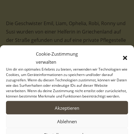
Die Geschwister Emil, Liam, Ophelia, Robi, Ronny und
Susi wurden von einer Helferin in Griechenland auf
der Straße gefunden und auf eine private Pflegestelle
gebracht, wo die Hunde notdürftig versorgt werden.
Cookie-Zustimmung
Da das Leben auf der Straße vor allem für junge
verwalten
Hunde sehr gefährlich ist, hatten sie großes Glück,
Um dir ein optimales Erlebnis zu bieten, verwenden wir Technologien wie
dass sie rechtzeitig vor Wintereinbruch gefunden
Cookies, um Geräteinformationen zu speichern und/oder darauf
zuzugreifen. Wenn du diesen Technologien zustimmst, können wir Daten
wurden. Dies ist nun schon viele Monate her und Emil
wie das Surfverhalten oder eindeutige IDs auf dieser Website
wartet leider mit seinen Geschwistern noch immer
verarbeiten. Wenn du deine Zustimmung nicht erteilst oder zurückziehst,
können bestimmte Merkmale und Funktionen beeinträchtigt werden.
auf ein eigenes, liebevolles Zuhause.
Akzeptieren
Unser bezaubernder Emil hat ein Fellkleid in Weiß und
einen schwarzen Fleck über den Hinterbeinen. Vor
Ablehnen
allem das Gesicht des Rüden ist ganz besonders