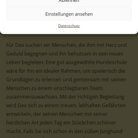
abgeben wird. In der Gemeinschaft mit anderen
Hunden zeigt er sich derzeit als verträglicher,
Einstellungen ansehen
fröhlicher Zeitgenosse, der das Miteinander sichtlich
Datenschutz
genießt.
Für Dex suchen wir Menschen, die ihm mit Herz und
Geduld begegnen und ihn behutsam in sein neues
Leben begleiten. Eine gut ausgewählte Hundeschule
wäre für ihn ein idealer Rahmen, um spielerisch die
Grundlagen zu erlernen und gemeinsam mit seinen
Menschen zu einem unschlagbaren Team
zusammenzuwachsen. Mit der richtigen Begleitung
wird Dex sich zu einem treuen, lebhaften Gefährten
entwickeln, der seinen Menschen mit seiner
herzlichen Art jeden Tag ein Stückchen schöner
macht. Falls Sie sich schon in den süßen Junghund