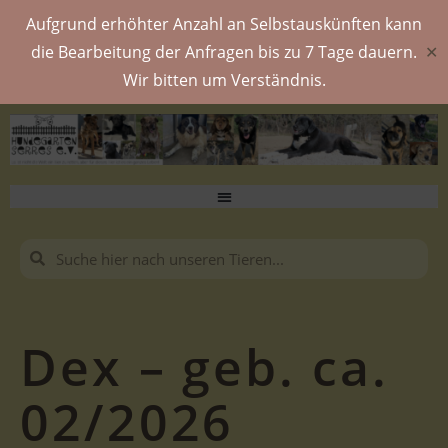
Aufgrund erhöhter Anzahl an Selbstauskünften kann
die Bearbeitung der Anfragen bis zu 7 Tage dauern.
✕
Wir bitten um Verständnis.
Dex – geb. ca.
02/2026