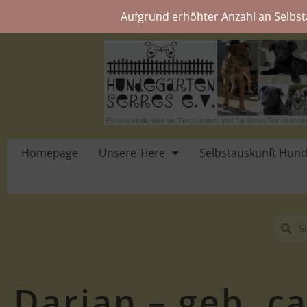
Aufgrund erhöhter Anzahl an Selbst
Homepage
Unsere Tiere
Selbstauskunft Hun
Darian – geb. ca