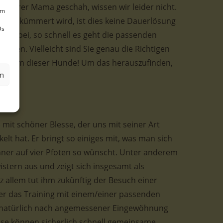
mit ihrer Mama geschah, wissen wir leider nicht.
um
de gekümmert wird, ist dies keine Dauerlösung
Ds
ns dabei, so schnell es geht die passenden
inden. Vielleicht sind Sie genau die Richtigen
in einem dieser Hunde! Um das herauszufinden,
en
 mit schöner Blesse, der uns mit seiner Art
kelt hat. Er bringt so einiges mit, was man sich
ner auf vier Pfoten so wünscht. Unter anderem
stern aus und zeigt sich insgesamt als
tz allem tut ihm zukünftig der Besuch einer
er das Training mit einem/einer passenden
 natürlich nach angemessener Eingewöhnung
ise können sicherlich schnell gemeinsame