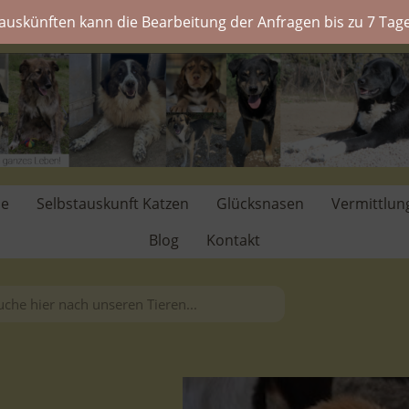
auskünften kann die Bearbeitung der Anfragen bis zu 7 Tage
de
Selbstauskunft Katzen
Glücksnasen
Vermittlun
Blog
Kontakt
.