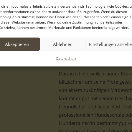
griechischen Pflegestellen. Was 
dir ein optimales Erlebnis zu bieten, verwenden wir Technologien wie Cookies, 
äteinformationen zu speichern und/oder darauf zuzugreifen. Wenn du diesen
Auch wenn sich dort um die Hun
hnologien zustimmst, können wir Daten wie das Surfverhalten oder eindeutige I
für die Geschwister. Helfen Sie u
 dieser Website verarbeiten. Wenn du deine Zustimmung nicht erteilst oder
ückziehst, können bestimmte Merkmale und Funktionen beeinträchtigt werden.
Menschen für jeden einzelnen zu f
und finden Ihr „Perfect Match“ 
Akzeptieren
Ablehnen
Einstellungen anseh
lesen Sie gerne weiter.
Datenschutz
Darian ist ein weiß-brauner Rüde
blitzschnell um seine Pfote gewic
von einem zukünftigen Mitbewoh
kommt er gut mit seinen Geschwi
freundlicher und lieber Kerl. Tro
professionellen Hundeschule od
Hundetrainer/in bestimmt gut –
im neuen Zuhause. Auf diese We