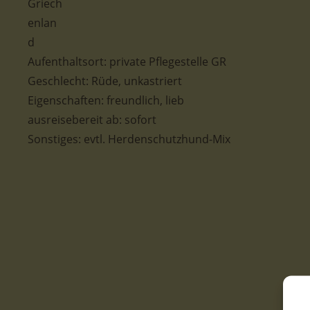
Aufenthaltsort: private Pflegestelle GR
Geschlecht: Rüde, unkastriert
Eigenschaften: freundlich, lieb
ausreisebereit ab: sofort
Sonstiges: evtl. Herdenschutzhund-Mix