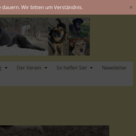
 dauern. Wir bitten um Verständnis.
✕
g
Der Verein
So helfen Sie!
Newsletter