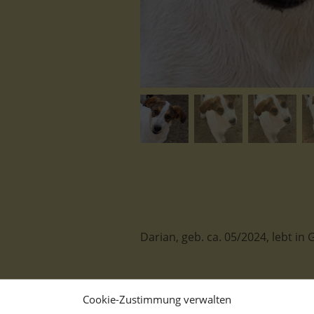
Darian, geb. ca. 05/2024, lebt in
Cookie-Zustimmung verwalten
Sieben mutterlose Welpen leben 