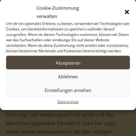
waren ganz auf sich allein gestellt. Wir wurden
Cookie-Zustimmung
kontaktiert und nahmen die kleinen Racker bei uns
verwalten
auf. Im Tierheim werden sie nun mit dem Nötigsten
Um dir ein optimales Erlebnis zu bieten, verwenden wir Technologien wie
versorgt. Doch dies ersetzt natürlich keineswegs eine
Cookies, um Geräteinformationen zu speichern und/oder darauf
eigene Familie, die den Bedürfnissen eines Welpen
zuzugreifen. Wenn du diesen Technologien zustimmst, können wir Daten
wie das Surfverhalten oder eindeutige IDs auf dieser Website
gerecht werden kann. Deshalb suchen wir nun für die
verarbeiten. Wenn du deine Zustimmung nicht erteilst oder zurückziehst,
können bestimmte Merkmale und Funktionen beeinträchtigt werden.
Schwestern ihre Herzensmenschen, die ihnen gerne
ein Kuschelkörbchen auf Lebenszeit schenken wollen.
Akzeptieren
Dani trägt ein schwarz-weißes Fellkleid und hat
Ablehnen
besonders im Gesicht eine hübsche Zeichnung. Mit
Einstellungen ansehen
dem schwarzen Fleck über dem Auge sieht es aus, als
ob sie eine Augenklappe tragen würde.
Datenschutz
Dani zeigt sich welpentypisch verspielt und den
Menschen gegenüber freundlich. Dani hat sogar
schon Katzen kennengelernt. Mit der richtigen