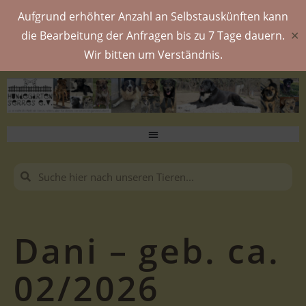
Aufgrund erhöhter Anzahl an Selbstauskünften kann
die Bearbeitung der Anfragen bis zu 7 Tage dauern.
✕
Wir bitten um Verständnis.
Dani – geb. ca.
02/2026