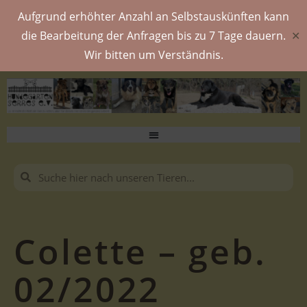
Aufgrund erhöhter Anzahl an Selbstauskünften kann
die Bearbeitung der Anfragen bis zu 7 Tage dauern.
✕
Wir bitten um Verständnis.
Colette – geb.
02/2022