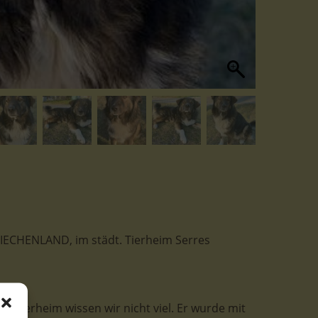
 GRIECHENLAND, im städt. Tierheim Serres
im Tierheim wissen wir nicht viel. Er wurde mit