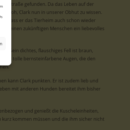
er Straße gefunden. Da das Leben auf der
um
 wir froh, Clark nun in unserer Obhut zu wissen.
Ds
en, dass er das Tierheim auch schon wieder
 bei seinen zukünftigen Menschen ein liebevolles
en
erl. Sein dichtes, flauschiges Fell ist braun,
e hat tolle bernsteinfarbene Augen, die den
ehen.
en kann Clark punkten. Er ist zudem lieb und
eben mit anderen Hunden bereitet ihm bisher
enbezogen und genießt die Kuscheleinheiten,
 zu kurz kommen müssen und die ihm sicher nicht