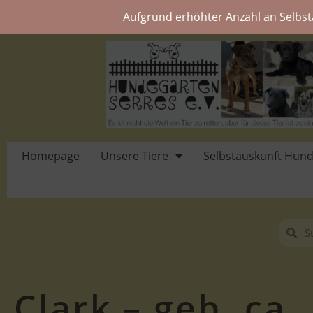
Aufgrund erhöhter Anzahl an Selbst
Homepage
Unsere Tiere
Selbstauskunft Hun
Clark – geb. ca.