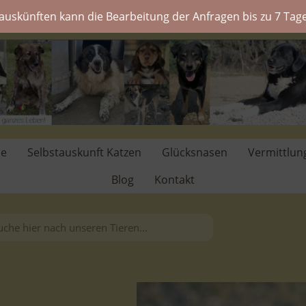
auskünften kann die Bearbeitung der Anfragen bis zu 7 Tage
de
Selbstauskunft Katzen
Glücksnasen
Vermittlun
Blog
Kontakt