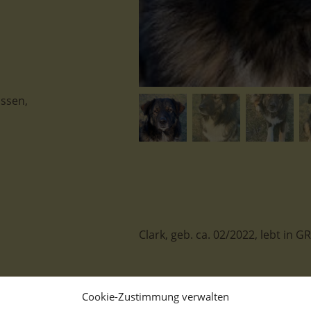
ossen,
Clark, geb. ca. 02/2022, lebt in
Cookie-Zustimmung verwalten
Von Clarks Leben vor seiner Zeit 