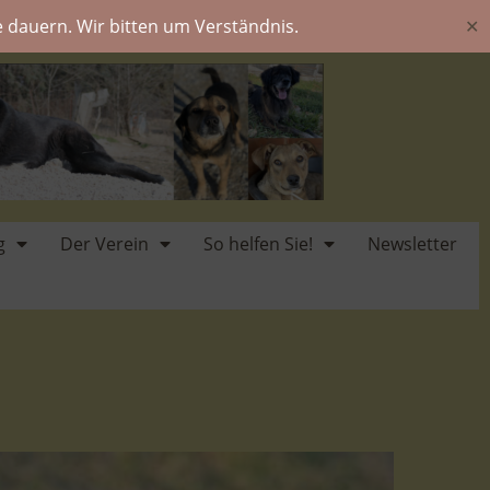
 dauern. Wir bitten um Verständnis.
✕
g
Der Verein
So helfen Sie!
Newsletter