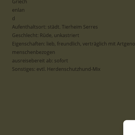
Aufenthaltsort:
städt. Tierheim Serres
Geschlecht: Rüde, unkastriert
Eigenschaften: lieb, freundlich, verträglich mit Artgen
menschenbezogen
ausreisebereit ab: sofort
Sonstiges: evtl. Herdenschutzhund-Mix