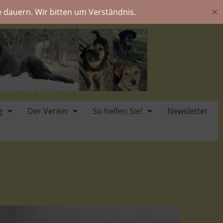
 dauern. Wir bitten um Verständnis.
✕
g
Der Verein
So helfen Sie!
Newsletter