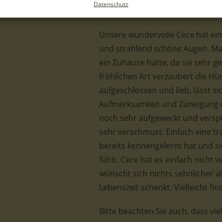
Datenschutz
finden wird und den Tierheimallt
Unsere wundervolle Cece hat ein
und strahlend schöne Augen. Man 
ein Zuhause hatte, da sie sehr ge
fröhlichen Art verzaubert die Hünd
aufgeschlossen und lieb, lässt si
Aufmerksamkeit und Zuneigung de
noch sehr aufgeweckt und verspi
sehr verschmust. Einfach eine 
bereits kennengelernt hat und 
fühlt. Cece hat es einfach nicht 
wünscht sich nichts sehnlicher als
Lebenszeit schenkt. Vielleicht fin
Bitte beachten Sie auch, dass vi