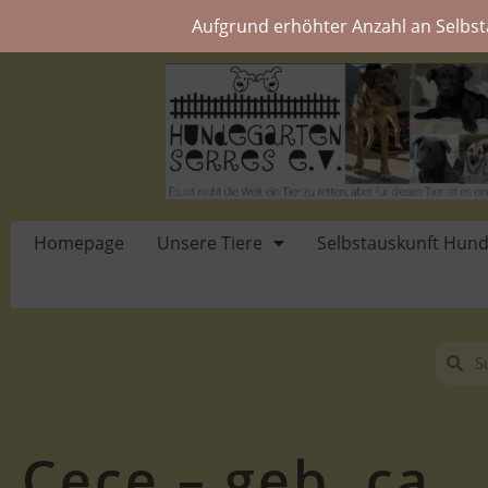
Aufgrund erhöhter Anzahl an Selbst
Homepage
Unsere Tiere
Selbstauskunft Hun
Cece – geb. ca.