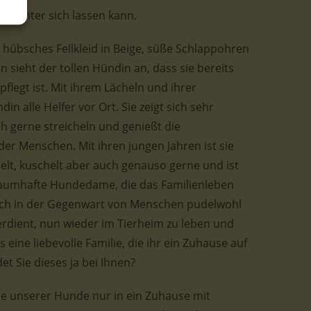
ag hinter sich lassen kann.
 hübsches Fellkleid in Beige, süße Schlappohren
sieht der tollen Hündin an, dass sie bereits
pflegt ist. Mit ihrem Lächeln und ihrer
in alle Helfer vor Ort. Sie zeigt sich sehr
ch gerne streicheln und genießt die
r Menschen. Mit ihren jungen Jahren ist sie
elt, kuschelt aber auch genauso gerne und ist
traumhafte Hundedame, die das Familienleben
sich in der Gegenwart von Menschen pudelwohl
verdient, nun wieder im Tierheim zu leben und
 eine liebevolle Familie, die ihr ein Zuhause auf
det Sie dieses ja bei Ihnen?
ele unserer Hunde nur in ein Zuhause mit