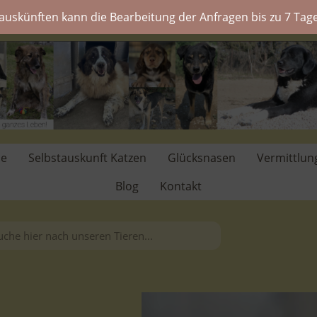
auskünften kann die Bearbeitung der Anfragen bis zu 7 Tage
de
Selbstauskunft Katzen
Glücksnasen
Vermittlun
Blog
Kontakt