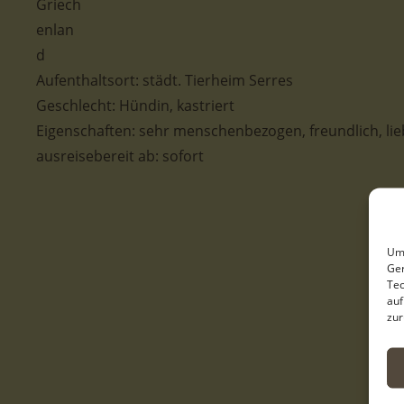
Aufenthaltsort: städt. Tierheim Serres
Geschlecht: Hündin, kastriert
Eigenschaften: sehr menschenbezogen, freundlich, lieb
ausreisebereit ab: sofort
Um 
Ger
Tec
auf
zur