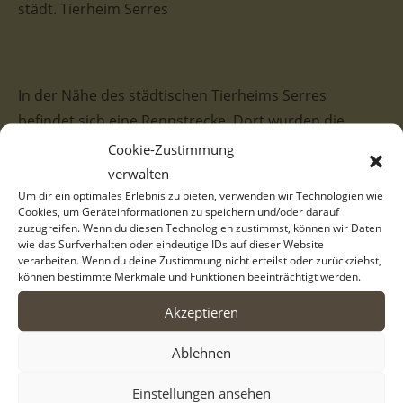
städt. Tierheim Serres
In der Nähe des städtischen Tierheims Serres
befindet sich eine Rennstrecke. Dort wurden die
Brüder Cap und Capper ausgesetzt. Mitarbeiter der
Cookie-Zustimmung
Anlage informierten das Tierheim und so fanden die
verwalten
beiden den Weg in unsere Obhut. Der Tierheimalltag
Um dir ein optimales Erlebnis zu bieten, verwenden wir Technologien wie
Cookies, um Geräteinformationen zu speichern und/oder darauf
ist jedoch laut und eintönig und wir hoffen sehr, dass
zuzugreifen. Wenn du diesen Technologien zustimmst, können wir Daten
wie das Surfverhalten oder eindeutige IDs auf dieser Website
den hübschen Rüden ein Leben hinter Gittern erspart
verarbeiten. Wenn du deine Zustimmung nicht erteilst oder zurückziehst,
bleibt und sie bald ihre Familien finden.
können bestimmte Merkmale und Funktionen beeinträchtigt werden.
Akzeptieren
Capper ist ein hübscher Kerl, der aufmerksam in die
Kamera schaut und die HelferInnen mit seinem
Ablehnen
freundlichen und aufgeschlossenen Wesen für sich
gewinnt. Er freut sich über Aufmerksamkeit, ist
Einstellungen ansehen