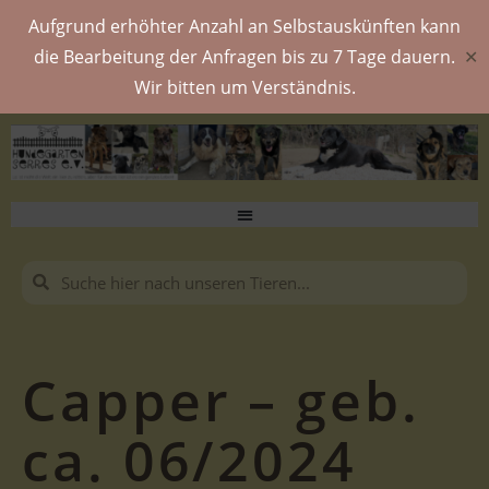
Aufgrund erhöhter Anzahl an Selbstauskünften kann
die Bearbeitung der Anfragen bis zu 7 Tage dauern.
✕
Wir bitten um Verständnis.
Capper – geb.
ca. 06/2024