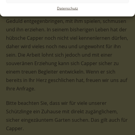
neugierig und würde zu gern endlich in ein eigenes
Datenschutz
Zuhause umziehen. Liebevolle Menschen, die ihm viel
Geduld entgegenbringen, mit ihm spielen, schmusen
und ihn erziehen. In seinem bisherigen Leben hat der
hübsche Capper noch nicht viel kennenlernen dürfen,
daher wird vieles noch neu und ungewohnt für ihn
sein. Die Arbeit lohnt sich jedoch und mit einer
souveränen Erziehung kann sich Capper sicher zu
einem treuen Begleiter entwickeln. Wenn er sich
bereits in Ihr Herz geschlichen hat, freuen wir uns auf
Ihre Anfrage.
Bitte beachten Sie, dass wir für viele unserer
Schützlinge ein Zuhause mit direkt zugänglichem,
sicher eingezäuntem Garten suchen. Das gilt auch für
Capper.