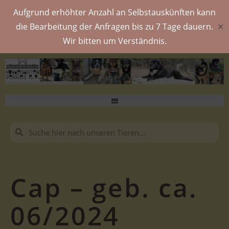
Aufgrund erhöhter Anzahl an Selbstauskünften kann
die Bearbeitung der Anfragen bis zu 7 Tage dauern.
✕
Wir bitten um Verständnis.
Cap – geb. ca.
06/2024