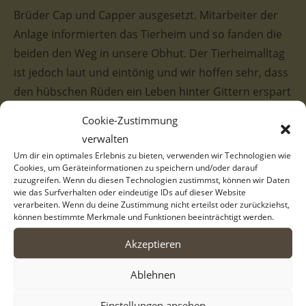
Brüder Cap und Capper ausgesetzt. Mitarbeiter der
Anlage informierten das Tierheim und so fanden die
beiden den Weg in unsere Obhut. Der Tierheimalltag
ist jedoch laut und eintönig und wir hoffen sehr, dass
den hübschen Rüden ein Leben hinter Gittern erspart
bleibt und sie bald ihre Familien finden.
Cookie-Zustimmung
verwalten
Cap hat im Gegensatz zu Bruder Capper einen nahezu
Um dir ein optimales Erlebnis zu bieten, verwenden wir Technologien wie
ganz schwarzen Kopf. Ein zarter weißer Streifen auf
Cookies, um Geräteinformationen zu speichern und/oder darauf
zuzugreifen. Wenn du diesen Technologien zustimmst, können wir Daten
der Schnauze ist sein besonderes
wie das Surfverhalten oder eindeutige IDs auf dieser Website
Erkennungsmerkmal. Cap ist inzwischen zu einem
verarbeiten. Wenn du deine Zustimmung nicht erteilst oder zurückziehst,
können bestimmte Merkmale und Funktionen beeinträchtigt werden.
recht stattlichen Rüden herangewachsen. Unsere
HelferInnen beschreiben ihn als aufgeschlossen, lieb
Akzeptieren
und freundlich. Leider ist wenig Zeit für jeden
Ablehnen
einzelnen Hund übrig, daher sind Streicheleinheiten
und Aufmerksamkeit sehr selten. Cap würde sich
Einstellungen ansehen