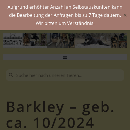
Aufgrund erhöhter Anzahl an Selbstauskünften kann
die Bearbeitung der Anfragen bis zu 7 Tage dauern.
✕
Wir bitten um Verständnis.
Barkley – geb.
ca. 10/2024