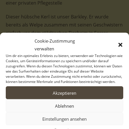
einer privaten Pflegestelle
Dieser hübsche Kerl ist unser Barkley. Er wurde
bereits als Welpe zusammen mit seinen Geschwistern
einfach vor dem städtischen Tierheim in Serres
ausgesetzt. Sie wurden daraufhin in Sicherheit
Cookie-Zustimmung
verwalten
gebracht und werden seitdem notdürftig versorgt.
Um dir ein optimales Erlebnis zu bieten, verwenden wir Technologien wie
Doch nun ist Barkley dem Welpenalter bereits
Cookies, um Geräteinformationen zu speichern und/oder darauf
entwachsen und hat leider immer noch nicht seine
zuzugreifen. Wenn du diesen Technologien zustimmst, können wir Daten
wie das Surfverhalten oder eindeutige IDs auf dieser Website
Herzensmenschen gefunden. Barkley soll nun endlich
verarbeiten. Wenn du deine Zustimmung nicht erteilst oder zurückziehst,
seine Chance bekommen und die schönen Seiten des
können bestimmte Merkmale und Funktionen beeinträchtigt werden.
Hundelebens kennenlernen.
Akzeptieren
Barkley ist ein wirklich hübscher, dreifarbiger Bursche
Ablehnen
mit einem herrlich gepunkteten Gesicht. Seine
Einstellungen ansehen
Pflegestelle beschreibt ihn als aufgeschlossen,
verspielt und neugierig. Zudem zeigt er sich aktuell