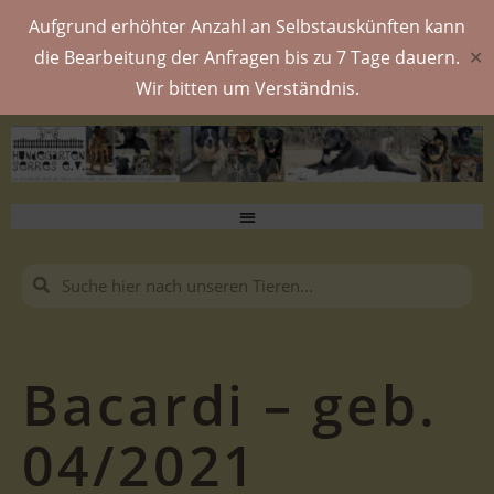
Aufgrund erhöhter Anzahl an Selbstauskünften kann
die Bearbeitung der Anfragen bis zu 7 Tage dauern.
✕
Wir bitten um Verständnis.
Bacardi – geb.
04/2021