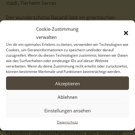
städt. Tierheim Serres
Der wunderschöne Bacardi lebt im griechischen
Tierheim in Serres und möchte den lauten
Cookie-Zustimmung
Tierheimalltag schnell hinter sich lassen. Dort wird er
verwalten
zwar mit allem Nötigen versorgt, aber für
Um dir ein optimales Erlebnis zu bieten, verwenden wir Technologien wie
Cookies, um Geräteinformationen zu speichern und/oder darauf
Streicheleinheiten und alles, was ein schönes
zuzugreifen. Wenn du diesen Technologien zustimmst, können wir Daten
Hundeleben ausmacht, ist dort keine Zeit. Daher
wie das Surfverhalten oder eindeutige IDs auf dieser Website
verarbeiten. Wenn du deine Zustimmung nicht erteilst oder zurückziehst,
wünschen wir uns für den tollen Rüden schnell ein
können bestimmte Merkmale und Funktionen beeinträchtigt werden.
schönes Zuhause.
Akzeptieren
Bacardi besitzt ein wunderschönes weiß-beiges und
Ablehnen
fluffiges Fellkleid, was zu langen Streichel- und
Schmuseeinheiten einlädt. Mit seinem süßen
Einstellungen ansehen
Hundeblick und den niedlichen Schlappöhren lässt er
Datenschutz
Herzen direkt höherschlagen. Bacardi zeigt sich
freundlich und menschenbezogen, auch gegenüber