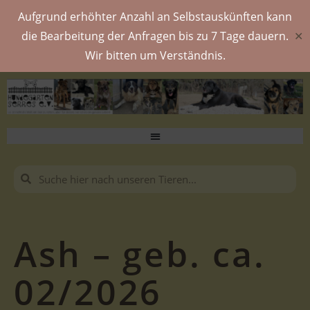
Aufgrund erhöhter Anzahl an Selbstauskünften kann
die Bearbeitung der Anfragen bis zu 7 Tage dauern.
✕
Wir bitten um Verständnis.
Ash – geb. ca.
02/2026