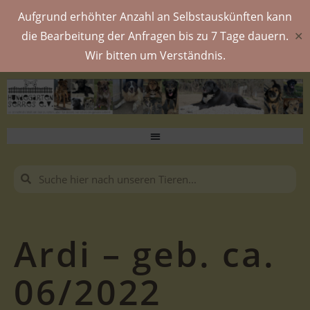
Aufgrund erhöhter Anzahl an Selbstauskünften kann
die Bearbeitung der Anfragen bis zu 7 Tage dauern.
✕
Wir bitten um Verständnis.
Ardi – geb. ca.
06/2022