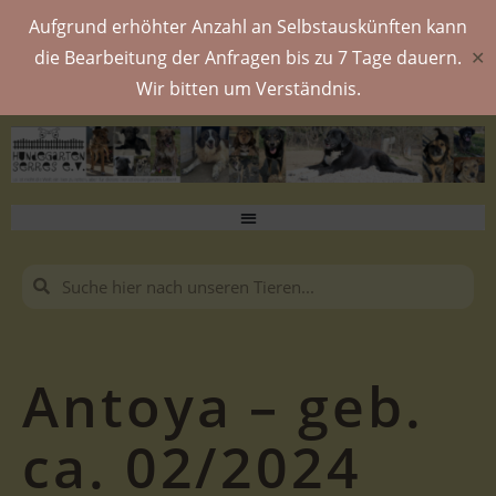
Aufgrund erhöhter Anzahl an Selbstauskünften kann
die Bearbeitung der Anfragen bis zu 7 Tage dauern.
✕
Wir bitten um Verständnis.
Antoya – geb.
ca. 02/2024