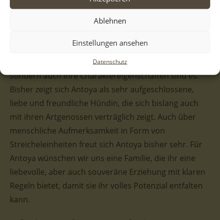
Antoya ist eine bezaubernde Hündin mit einer sehr
schönen Fellzeichnung. Der Großteil ihres Fells ist
Ablehnen
zwar weiß, jedoch gibt es einige dunkle Flecken, die sie
Einstellungen ansehen
zu einem besonderen Hingucker machen. Doch nicht
nur ihr äußeres Erscheinungsbild ist beeindruckend,
Datenschutz
sondern auch ihre Charaktereigenschaften sind es:
Bisher zeigt sich Antoya als sehr aufgeschlossene,
liebe und freundliche Hündin, die sich bislang auch
mit ihren Artgenossen verträglich zeigt. Auch über
menschliche Aufmerksamkeit in Form von
Streicheleinheiten freut sich Antoya bisher sehr. Für
Antoya wünschen wir uns eine Familie, die ihr eine
liebevolle, aber auch souveräne Erziehung mit klaren
Regeln bietet, damit sie ihr volles Potenzial entfalten
kann.