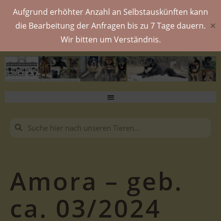
Aufgrund erhöhter Anzahl an Selbstauskünften kann
die Bearbeitung der Anfragen bis zu 7 Tage dauern.
✕
Wir bitten um Verständnis.
Amora – geb.
ca. 03/2024