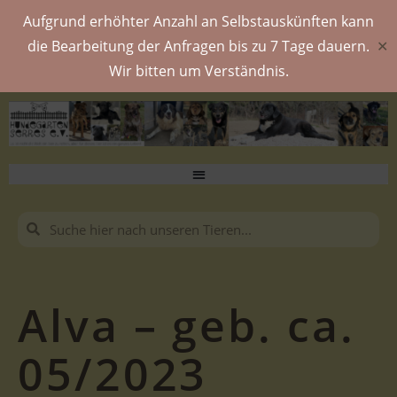
Aufgrund erhöhter Anzahl an Selbstauskünften kann
die Bearbeitung der Anfragen bis zu 7 Tage dauern.
✕
Wir bitten um Verständnis.
Alva – geb. ca.
05/2023