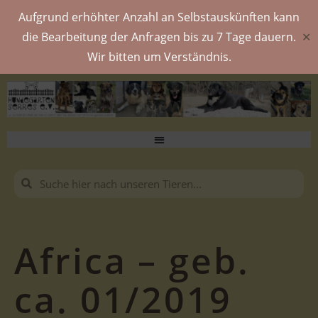
Aufgrund erhöhter Anzahl an Selbstauskünften kann
die Bearbeitung der Anfragen bis zu 7 Tage dauern.
✕
Wir bitten um Verständnis.
Africa – geb.
ca. 01/2019