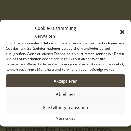
Eines Morgens sammelte ein Mann in Nähe eines
Cookie-Zustimmung
Dorfes in Griechenland eine Hündin mit ihren sechs
verwalten
Welpen ein. Unsere Kolleginnen brachten Africa und
Um dir ein optimales Erlebnis zu bieten, verwenden wir Technologien wie
ihre Geschwister zu uns ins Tierheim. Hier ist Africa
Cookies, um Geräteinformationen zu speichern und/oder darauf
zuzugreifen. Wenn du diesen Technologien zustimmst, können wir Daten
bis jetzt geblieben, also schon ihr ganzes Hundeleben
wie das Surfverhalten oder eindeutige IDs auf dieser Website
lang. Wenn sich niemand findet, der Africa ein
verarbeiten. Wenn du deine Zustimmung nicht erteilst oder zurückziehst,
können bestimmte Merkmale und Funktionen beeinträchtigt werden.
Zuhause schenken möchte, wird es auch für immer so
bleiben. Während andere Hunde adoptiert werden
Akzeptieren
und ausreisen dürfen, bleibt sie immer zurück.
Ablehnen
Vielleicht liegt es daran, dass schwarze Hunde
seltener vermittelt werden, doch das hat die Hündin
Einstellungen ansehen
nicht verdient. Sie ist eine ganz freundliche und liebe
Datenschutz
Hundedame. Africa würde so gerne mal erfahren, wie
es ist, eine eigene Familie zu haben. Ein eigenes,