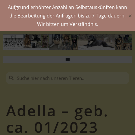
Aufgrund erhöhter Anzahl an Selbstauskünften kann
die Bearbeitung der Anfragen bis zu 7 Tage dauern.
✕
Wir bitten um Verständnis.
Adella – geb.
ca. 01/2023