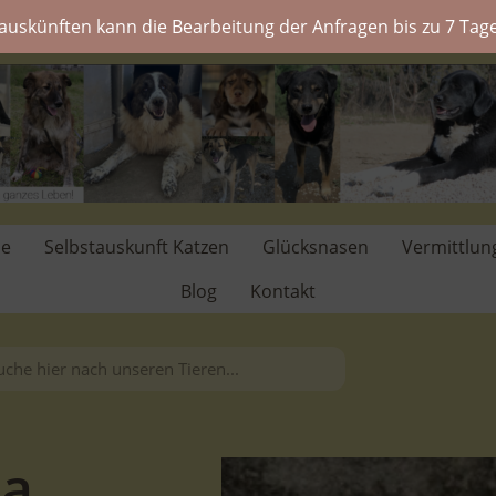
auskünften kann die Bearbeitung der Anfragen bis zu 7 Tage
de
Selbstauskunft Katzen
Glücksnasen
Vermittlun
Blog
Kontakt
a.