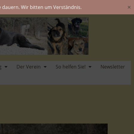
 dauern. Wir bitten um Verständnis.
✕
g
Der Verein
So helfen Sie!
Newsletter