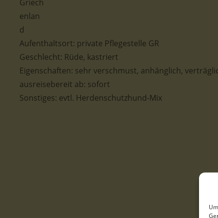
Aufenthaltsort: private Pflegestelle GR
Geschlecht: Rüde, kastriert
Eigenschaften: sehr verschmust, anhänglich, verträgli
ausreisebereit ab: sofort
Sonstiges: evtl. Herdenschutzhund-Mix
Um 
Ger