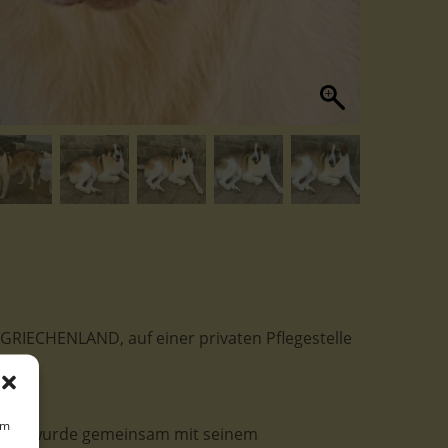
n GRIECHENLAND, auf einer privaten Pflegestelle
um
rt. Er wurde gemeinsam mit seinem