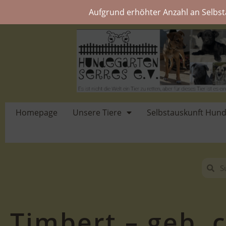
Aufgrund erhöhter Anzahl an Selbst
Homepage
Unsere Tiere
Selbstauskunft Hun
Timbert – geb. c