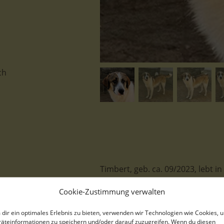
ch
Timbert, geb. ca. 09/2023, lebt i
Cookie-Zustimmung verwalten
dir ein optimales Erlebnis zu bieten, verwenden wir Technologien wie Cookies, 
Das ist unser Glückskeks Timbe
äteinformationen zu speichern und/oder darauf zuzugreifen. Wenn du diesen