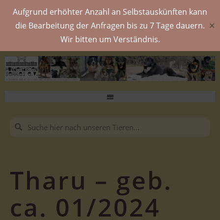
Aufgrund erhöhter Anzahl an Selbstauskünften kann
die Bearbeitung der Anfragen bis zu 7 Tage dauern.
✕
Wir bitten um Verständnis.
Tharu – geb.
ca. 01/2024