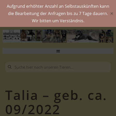
Aufgrund erhöhter Anzahl an Selbstauskünften kann
die Bearbeitung der Anfragen bis zu 7 Tage dauern.
✕
Wir bitten um Verständnis.
Talia – geb. ca.
09/2022