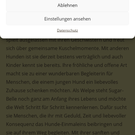
Ablehnen
Ausstrahlung machen sie zu einer Hündin, die man
sofort ins Herz schließt. Vom Wesen her zeigt sich
Einstellungen ansehen
Sugar-Belle freundlich, verspielt und ausgesprochen
Datenschutz
menschenbezogen. Sie genießt jede Aufmerksamkeit,
spielt ausgelassen mit ihren Geschwistern und freut
sich über gemeinsame Kuschelmomente. Mit anderen
Hunden ist sie derzeit bestens verträglich und auch
Kinder kennt sie bereits. Ihre fröhliche und offene Art
macht sie zu einer wunderbaren Begleiterin für
Menschen, die einem jungen Hund ein liebevolles
Zuhause schenken möchten. Als Welpe steht Sugar-
Belle noch ganz am Anfang ihres Lebens und möchte
die Welt Schritt für Schritt kennenlernen. Dafür sucht
sie Menschen, die ihr mit Geduld, Zeit und liebevoller
Konsequenz das Hunde-Einmaleins beibringen und
sie auf ihrem Weg begleiten. Mit ihrer sanften und