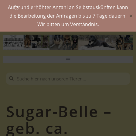
Aufgrund erhöhter Anzahl an Selbstauskünften kann
die Bearbeitung der Anfragen bis zu 7 Tage dauern.
✕
Wir bitten um Verständnis.
Sugar-Belle –
geb. ca.