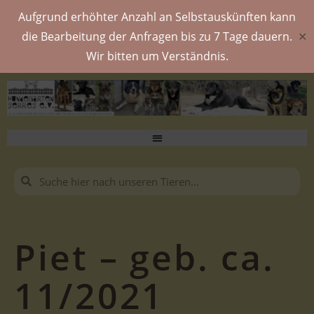
Aufgrund erhöhter Anzahl an Selbstauskünften kann
die Bearbeitung der Anfragen bis zu 7 Tage dauern.
✕
Wir bitten um Verständnis.
Piet – geb. ca.
11/2021