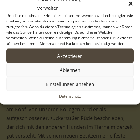
Zwinger. Mittlerweile sind die übriggebliebenen
verwalten
Geschwister zu wirklich hübschen Junghunden
Um dir ein optimales Erlebnis zu bieten, verwenden wir Technologien wie
Cookies, um Geräteinformationen zu speichern und/oder darauf
herangewachsen, die es so sehr verdient haben,
zuzugreifen. Wenn du diesen Technologien zustimmst, können wir Daten
wie das Surfverhalten oder eindeutige IDs auf dieser Website
endlich ein eigenes Zuhause zu finden. Wir möchten
verarbeiten. Wenn du deine Zustimmung nicht erteilst oder zurückziehst,
mit allen Mitteln vermeiden, dass ihnen ein trauriges
können bestimmte Merkmale und Funktionen beeinträchtigt werden.
Leben im Tierheim bevorsteht.
Akzeptieren
Piet ist ein wunderhübscher, größerer Rüde mit dem
Ablehnen
Herzen am rechten Fleck. Wie auch seine Geschwister,
von denen einige bereits nach Deutschland vermittelt
Einstellungen ansehen
werden konnten, besitzt Piet zudem ein tolles, weißes
Datenschutz
Fellkleid und noch dazu einige braun-beige Abzeichen
am Kopf. Von unseren Kollegen wird er als
aufgeschlossener, zuckersüßer Rüde beschrieben,
der sich mit den anderen Hunden im Tierheim derzeit
gut versteht. Mit seinen neuen Besitzern eine feste