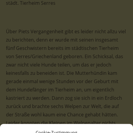
städt. Tierheim Serres
Über Piets Vergangenheit gibt es leider nicht allzu viel
zu berichten, denn er wurde mit seinen insgesamt
fünf Geschwistern bereits im städtischen Tierheim
von Serres/Griechenland geboren. Ein Schicksal, das
zwar nicht viele Hunde teilen, um das er jedoch
keinesfalls zu beneiden ist. Die Mutterhündin kam
gerade einmal wenige Stunden vor der Geburt mit
dem Hundefänger im Tierheim an, um eigentlich
kastriert zu werden. Dann zog sie sich in ein Erdloch
zurück und brachte sechs Welpen zur Welt, die auf
der Straße wohl kaum eine Chance gehabt hätten.
Leider konnten die Kleinen im Welpenalter nichts
anderes kennenlernen als ihren kalten, trostlosen
Cookie-Zustimmung