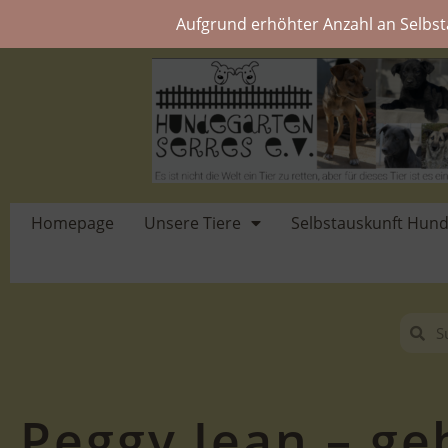
Aufgrund erhöhter Anzahl an Selbst
Homepage
Unsere Tiere
Selbstauskunft Hun
Peggy Jean – geb