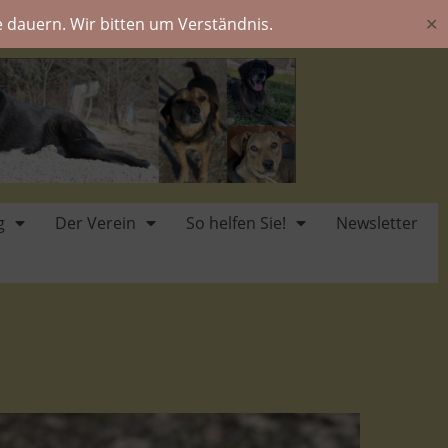
 dauern. Wir bitten um Verständnis.
✕
g
Der Verein
So helfen Sie!
Newsletter