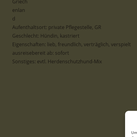
Aufenthaltsort: private Pflegestelle, GR
Geschlecht: Hündin, kastriert
Eigenschaften: lieb, freundlich, verträglich, verspielt
ausreisebereit ab: sofort
Sonstiges: evtl. Herdenschutzhund-Mix
Um 