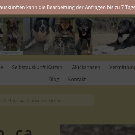
auskünften kann die Bearbeitung der Anfragen bis zu 7 Tage
de
Selbstauskunft Katzen
Glücksnasen
Vermittlun
Blog
Kontakt
. ca.