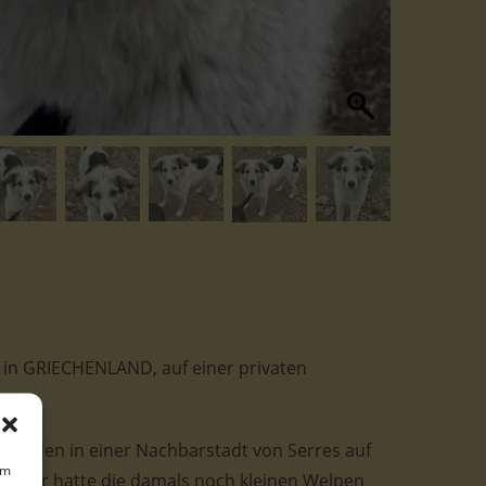
bt in GRIECHENLAND, auf einer privaten
 wurden in einer Nachbarstadt von Serres auf
um
änger hatte die damals noch kleinen Welpen