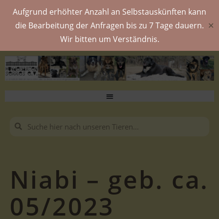
Aufgrund erhöhter Anzahl an Selbstauskünften kann
die Bearbeitung der Anfragen bis zu 7 Tage dauern.
✕
Wir bitten um Verständnis.
Niabi – geb. ca.
05/2023