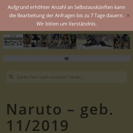
Aufgrund erhöhter Anzahl an Selbstauskünften kann
die Bearbeitung der Anfragen bis zu 7 Tage dauern.
✕
Wir bitten um Verständnis.
Naruto – geb.
11/2019