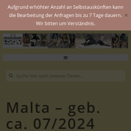
Aufgrund erhöhter Anzahl an Selbstauskünften kann
die Bearbeitung der Anfragen bis zu 7 Tage dauern.
✕
Wir bitten um Verständnis.
Malta – geb.
ca. 07/2024