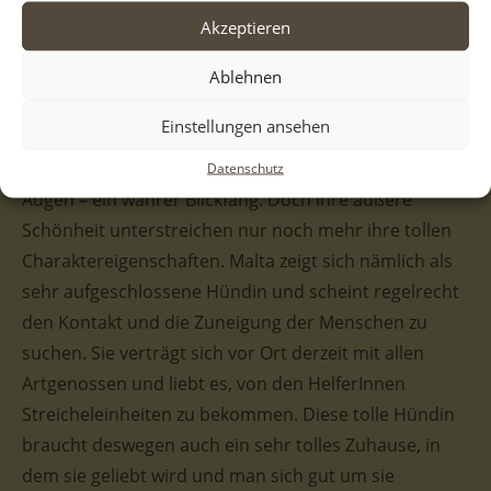
liebevolles Zuhause auf Lebenszeit.
Akzeptieren
Dürfen wir vorstellen, das hier ist die tapfere
Ablehnen
Hundemama: Malta! Sie selbst hat uns schon ab
Einstellungen ansehen
Sekunde eins in ihren Bann gezogen. Alleine ihr
Aussehen – das schwarz-braune Fell, die dunklen
Datenschutz
Augen – ein wahrer Blickfang. Doch ihre äußere
Schönheit unterstreichen nur noch mehr ihre tollen
Charaktereigenschaften. Malta zeigt sich nämlich als
sehr aufgeschlossene Hündin und scheint regelrecht
den Kontakt und die Zuneigung der Menschen zu
suchen. Sie verträgt sich vor Ort derzeit mit allen
Artgenossen und liebt es, von den HelferInnen
Streicheleinheiten zu bekommen. Diese tolle Hündin
braucht deswegen auch ein sehr tolles Zuhause, in
dem sie geliebt wird und man sich gut um sie