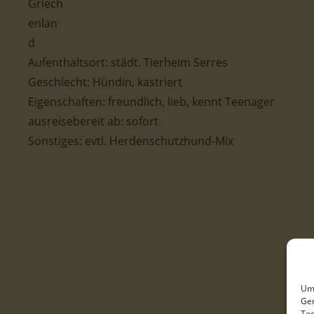
Aufenthaltsort: städt. Tierheim Serres
Geschlecht: Hündin, kastriert
Eigenschaften: freundlich, lieb, kennt Teenager
ausreisebereit ab: sofort
Sonstiges: evtl. Herdenschutzhund-Mix
Um 
Ger
Tec