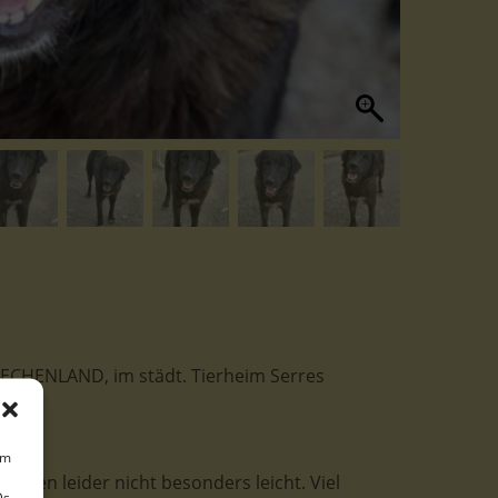
GRIECHENLAND, im städt. Tierheim Serres
um
 Leben leider nicht besonders leicht. Viel
Ds