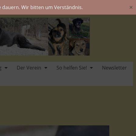
 dauern. Wir bitten um Verständnis.
✕
g
Der Verein
So helfen Sie!
Newsletter