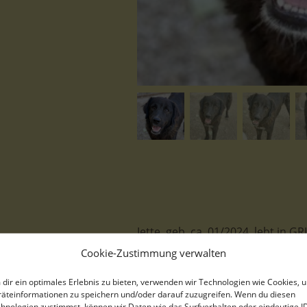
Jette, geb. ca. 01/2024, lebt in 
Cookie-Zustimmung verwalten
dir ein optimales Erlebnis zu bieten, verwenden wir Technologien wie Cookies, 
äteinformationen zu speichern und/oder darauf zuzugreifen. Wenn du diesen
Jette hatte es in ihrem bisherigen
hnologien zustimmst, können wir Daten wie das Surfverhalten oder eindeutige I