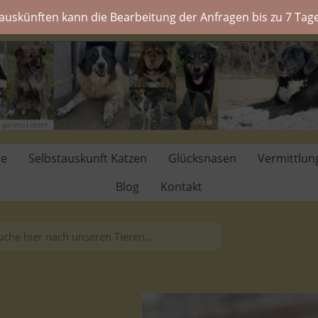
auskünften kann die Bearbeitung der Anfragen bis zu 7 Tage
de
Selbstauskunft Katzen
Glücksnasen
Vermittlun
Blog
Kontakt