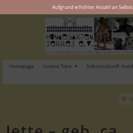
Aufgrund erhöhter Anzahl an Selbst
Homepage
Unsere Tiere
Selbstauskunft Hun
Jette – geb. ca.