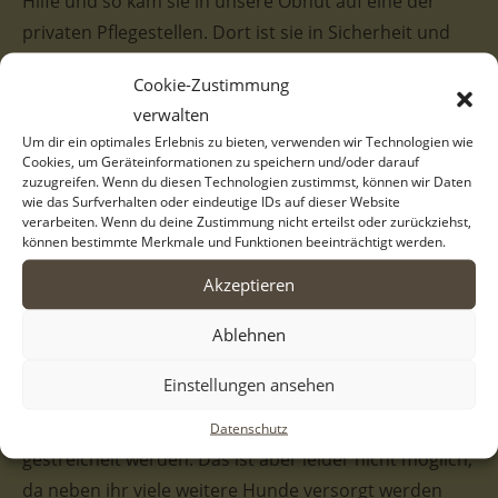
Hilfe und so kam sie in unsere Obhut auf eine der
privaten Pflegestellen. Dort ist sie in Sicherheit und
wird versorgt. Ein eigenes Zuhause ersetzt das aber
Cookie-Zustimmung
keineswegs, denn es ist sehr laut und stressig für die
verwalten
Hunde. Daher hoffen wir sehr, dass wir nur eine kurze
Um dir ein optimales Erlebnis zu bieten, verwenden wir Technologien wie
Zwischenstation für Jana sind und sie bald schon in
Cookies, um Geräteinformationen zu speichern und/oder darauf
zuzugreifen. Wenn du diesen Technologien zustimmst, können wir Daten
ihr endgültiges Heim reisen darf.
wie das Surfverhalten oder eindeutige IDs auf dieser Website
verarbeiten. Wenn du deine Zustimmung nicht erteilst oder zurückziehst,
Jana ist aktuell eine unserer kleinsten erwachsenen
können bestimmte Merkmale und Funktionen beeinträchtigt werden.
Hündinnen. Sie hat eine sehr hübsche Fellzeichnung,
Akzeptieren
die ihr einen besonders ausdrucksstarken Blick
verleiht. So klein wie sie ist, so groß ist aber ihr Herz,
Ablehnen
denn auf der Pflegestelle zeigt sie sich ausgesprochen
Einstellungen ansehen
aufgeschlossen und menschenbezogen. Sie liebt die
Nähe und möchte am liebsten den ganzen Tag
Datenschutz
gestreichelt werden. Das ist aber leider nicht möglich,
da neben ihr viele weitere Hunde versorgt werden