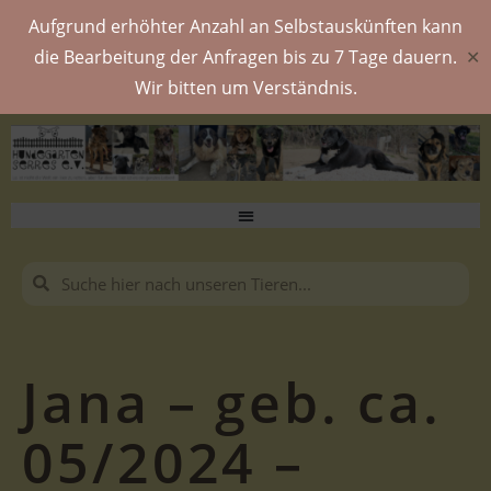
Aufgrund erhöhter Anzahl an Selbstauskünften kann
die Bearbeitung der Anfragen bis zu 7 Tage dauern.
✕
Wir bitten um Verständnis.
Jana – geb. ca.
05/2024 –