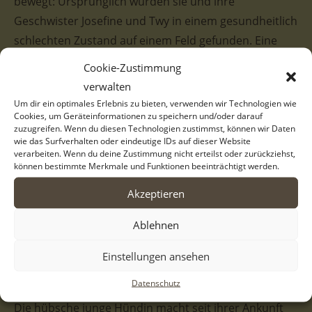
bewegt: Ursprünglich wurden sie und ihre
Geschwister Josefine und Twy in einem gesundheitlich
schlechten Zustand auf einem Feld gefunden. Eine
tierliebe Frau rettete die Welpen und brachte sie auf
Cookie-Zustimmung
den Hof ihrer Großmutter, um sie dort zu versorgen.
verwalten
Doch das Schicksal meinte es zunächst nicht gut,
Um dir ein optimales Erlebnis zu bieten, verwenden wir Technologien wie
Cookies, um Geräteinformationen zu speichern und/oder darauf
denn die Welpen wurden von dort entführt und in der
zuzugreifen. Wenn du diesen Technologien zustimmst, können wir Daten
Nähe des Tierheims erneut ausgesetzt.
wie das Surfverhalten oder eindeutige IDs auf dieser Website
verarbeiten. Wenn du deine Zustimmung nicht erteilst oder zurückziehst,
Glücklicherweise fanden wir die völlig entkräfteten,
können bestimmte Merkmale und Funktionen beeinträchtigt werden.
hungrigen und durstigen Winzlinge rechtzeitig. Nun
Akzeptieren
dürfen sie im Tierheim endlich zur Ruhe kommen und
werden liebevoll aufgepäppelt. Wir wünschen uns für
Ablehnen
Itchie, dass sie diesen Ort bald gegen ein geborgenes
Zuhause eintauschen darf, da kein Hund seine
Einstellungen ansehen
Kindheit im Tierheim verbringen sollte.
Datenschutz
Die hübsche junge Hündin macht seit ihrer Ankunft