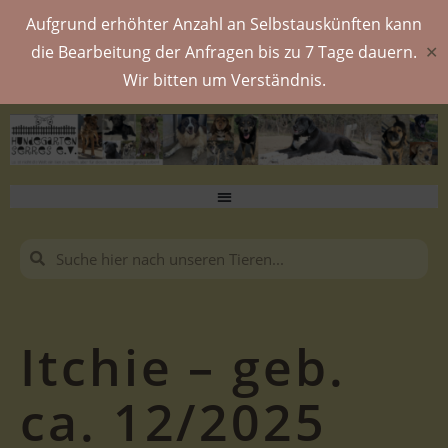
Aufgrund erhöhter Anzahl an Selbstauskünften kann
die Bearbeitung der Anfragen bis zu 7 Tage dauern.
✕
Wir bitten um Verständnis.
Itchie – geb.
ca. 12/2025