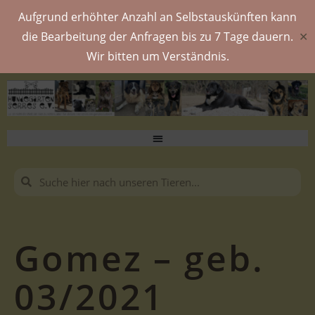
Aufgrund erhöhter Anzahl an Selbstauskünften kann
die Bearbeitung der Anfragen bis zu 7 Tage dauern.
✕
Wir bitten um Verständnis.
Gomez – geb.
03/2021