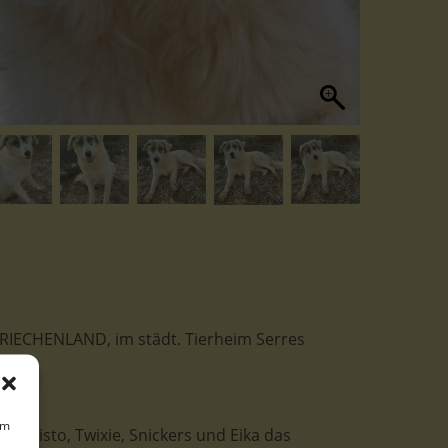
 GRIECHENLAND, im städt. Tierheim Serres
um
n Balisto, Twixie, Snickers und Eika das