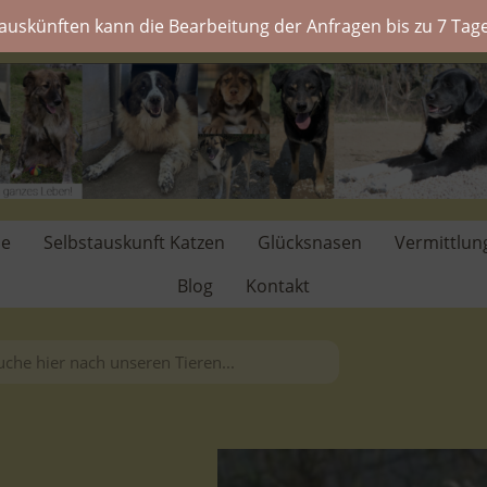
auskünften kann die Bearbeitung der Anfragen bis zu 7 Tage
de
Selbstauskunft Katzen
Glücksnasen
Vermittlun
Blog
Kontakt