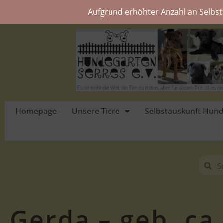
Aufgrund erhöhter Anzahl an Selbst
Homepage
Unsere Tiere
Selbstauskunft Hun
Gerda – geb. ca.