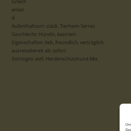
Aufenthaltsort:
städt. Tierheim Serres
Geschlecht: Hündin, kastriert
Eigenschaften: lieb, freundlich, verträglich
ausreisebereit ab: sofort
Sonstiges: evtl. Herdenschutzhund-Mix
Um 
Ger