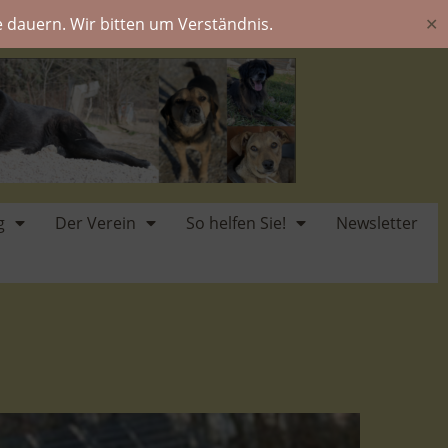
 dauern. Wir bitten um Verständnis.
✕
g
Der Verein
So helfen Sie!
Newsletter