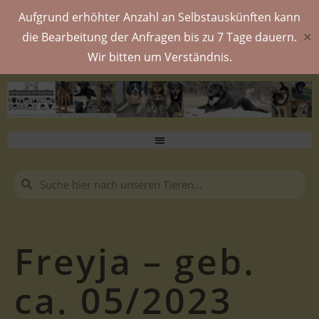
Aufgrund erhöhter Anzahl an Selbstauskünften kann
die Bearbeitung der Anfragen bis zu 7 Tage dauern.
✕
Wir bitten um Verständnis.
Freyja – geb.
ca. 05/2023