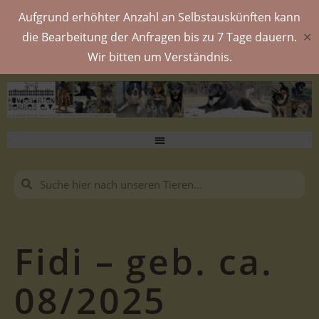
Aufgrund erhöhter Anzahl an Selbstauskünften kann
die Bearbeitung der Anfragen bis zu 7 Tage dauern.
✕
Wir bitten um Verständnis.
Fidi – geb. ca.
08/2025