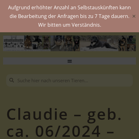
Aufgrund erhöhter Anzahl an Selbstauskünften kann
die Bearbeitung der Anfragen bis zu 7 Tage dauern.
✕
Wir bitten um Verständnis.
Claudie – geb.
ca. 06/2024 –