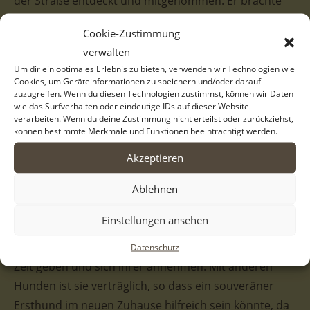
der Straße entdeckt und mitgenommen. Er brachte
sie erstmal zu einer unserer privaten Pflegestellen. Da
Cookie-Zustimmung
sie sich dort aber immer in einer Hundehütte
verwalten
versteckt hat, nahm eine unserer griechischen
Um dir ein optimales Erlebnis zu bieten, verwenden wir Technologien wie
Helferinnen sie mit zu sich nach Hause, damit sie sich
Cookies, um Geräteinformationen zu speichern und/oder darauf
zuzugreifen. Wenn du diesen Technologien zustimmst, können wir Daten
besser an Menschen gewöhnen kann. Claudie macht
wie das Surfverhalten oder eindeutige IDs auf dieser Website
Fortschritte und wir hoffen sehr, dass sie bald ein
verarbeiten. Wenn du deine Zustimmung nicht erteilst oder zurückziehst,
können bestimmte Merkmale und Funktionen beeinträchtigt werden.
richtiges Zuhause findet, in dem sie mehr und mehr
aufblühen kann.
Akzeptieren
Mit ihrem wuscheligen hellen Fell und der kompakten
Ablehnen
Größe ist Claudie eine sehr charmante Hundedame.
Einstellungen ansehen
Ihre Schüchternheit sieht man an ihrem Blick und es
wäre zu schön, wenn sie bald Menschen findet, die ihr
Datenschutz
Zeit geben und sich ihrer annehmen. Mit anderen
Hunden ist sie verträglich, so dass ein souveräner
Ersthund im neuen Zuhause hilfreich sein könnte, da