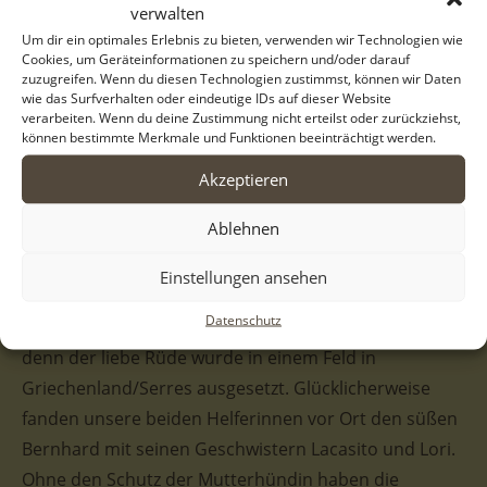
verwalten
Bernhard, geb. ca. 01/2022, lebt in GRIECHENLAND, im
Um dir ein optimales Erlebnis zu bieten, verwenden wir Technologien wie
Cookies, um Geräteinformationen zu speichern und/oder darauf
städt. Tierheim Serres
zuzugreifen. Wenn du diesen Technologien zustimmst, können wir Daten
wie das Surfverhalten oder eindeutige IDs auf dieser Website
verarbeiten. Wenn du deine Zustimmung nicht erteilst oder zurückziehst,
Kaum zu glauben, doch der bekannte Moderator und
können bestimmte Merkmale und Funktionen beeinträchtigt werden.
Entertainer Elton ist der Namenspate für die Welpen
Akzeptieren
Bernhard und Elton – welch besondere Ehre für
unsere Fellnasen! Benannt wurden sie nach ihm und
Ablehnen
seinem Fernseh-Kollegen Bernhard Hoëcker aus der
Kult-Show „Wer weiß denn sowas“.
Einstellungen ansehen
Datenschutz
Weniger glanzvoll startete jedoch Bernhards Leben,
denn der liebe Rüde wurde in einem Feld in
Griechenland/Serres ausgesetzt. Glücklicherweise
fanden unsere beiden Helferinnen vor Ort den süßen
Bernhard mit seinen Geschwistern Lacasito und Lori.
Ohne den Schutz der Mutterhündin haben die