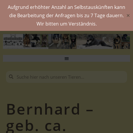
Aufgrund erhöhter Anzahl an Selbstauskünften kann
die Bearbeitung der Anfragen bis zu 7 Tage dauern.
✕
Wir bitten um Verständnis.
Bernhard –
geb. ca.