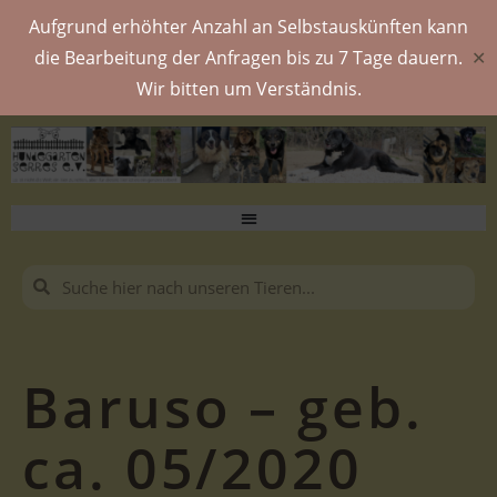
Aufgrund erhöhter Anzahl an Selbstauskünften kann
die Bearbeitung der Anfragen bis zu 7 Tage dauern.
✕
Wir bitten um Verständnis.
Baruso – geb.
ca. 05/2020