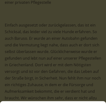
einer privaten Pflegestelle
Einfach ausgesetzt oder zurückgelassen, das ist ein
Schicksal, das leider viel zu viele Hunde erfahren. So
auch Baruso. Er wurde an einer Autobahn gefunden
und die Vermutung liegt nahe, dass auch er dort sich
selbst überlassen wurde. Glücklicherweise wurde er
gefunden und lebt nun auf einer unserer Pflegestellen
in Griechenland. Dort wird er mit dem Nötigsten
versorgt und ist vor den Gefahren, die das Leben auf
der Straße birgt, in Sicherheit. Nun fehlt ihm nur noch
ein richtiges Zuhause, in dem er die Fürsorge und
Aufmerksamkeit bekommt, die er verdient hat und
braucht. Wir wünschen ihm sehr, dass er nicht allzu
lange warten muss.