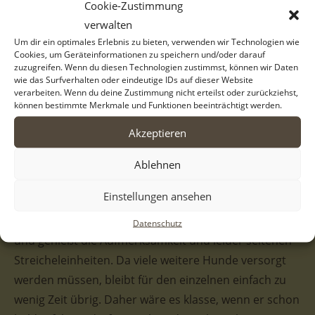
Cookie-Zustimmung
verwalten
Der stattliche Rüde ist ein ausgesprochen hübscher
Um dir ein optimales Erlebnis zu bieten, verwenden wir Technologien wie
Kerl. Er hat flauschiges beige-braunes Fell, eine weiße
Cookies, um Geräteinformationen zu speichern und/oder darauf
zuzugreifen. Wenn du diesen Technologien zustimmst, können wir Daten
Blesse und besonders auffällige helle Augen. Diese
wie das Surfverhalten oder eindeutige IDs auf dieser Website
schönen Augen sind laut seinen PflegerInnen leider
verarbeiten. Wenn du deine Zustimmung nicht erteilst oder zurückziehst,
können bestimmte Merkmale und Funktionen beeinträchtigt werden.
blind. Das merkt man dem freundlichen Baruso
allerdings überhaupt nicht an. Er bewegt sich sehr
Akzeptieren
zielgerichtet und sicher.
Ablehnen
Unsere Helferinnen, die ihn kürzlich vor Ort besucht
Einstellungen ansehen
haben, sind sehr angetan von seinem netten Wesen.
Neugierig geht er voran, verhält sich sehr zutraulich
Datenschutz
und genießt die Aufmerksamkeit und leider seltenen
Streicheleinheiten. Da viele weitere Hunde versorgt
werden müssen, bleibt für den einzelnen einfach zu
wenig Zeit übrig. Daher wäre es klasse, wenn er schon