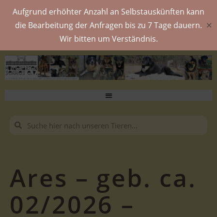
Aufgrund erhöhter Anzahl an Selbstauskünften kann
die Bearbeitung der Anfragen bis zu 7 Tage dauern.
✕
Wir bitten um Verständnis.
Ares – geb. ca.
02/2026 –