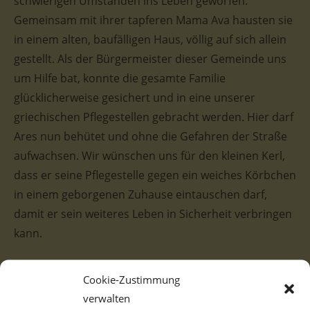
schwierigen Umständen ins Leben geworfen.
Gemeinsam mit ihrer tapferen Mama Ava hausten sie
in einem alten, baufälligen Haus, völlig auf sich allein
gestellt. Als der Bürgermeister dieser Gemeinde uns
um Hilfe bat, konnte die gesamte Familie
glücklicherweise gesichert und in eine unserer
griechischen Pflegestellen gebracht werden. Hier darf
Ares nun behütet und ohne die Gefahren der Straße
aufwachsen. Wir wünschen uns für den kleinen Kerl,
dass er seine Pflegestelle gegen ein weiches Körbchen
in einem geborgenen Zuhause eintauschen darf,
damit er sein weiteres Leben in Sicherheit verbringen
kann.
Der kleine Rüde zeigt sich bereits jetzt von einer sehr
Cookie-Zustimmung
freundlichen und aufgeschlossenen Seite und
verwalten
erkundet neugierig seine Umgebung. Ares ist ein