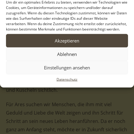
Um dir ein optimales Erlebnis zu bieten, verwenden wir Technologien wie
typischer Welpe: verspielt, lebensfroh und bereit, die
Cookies, um Geräteinformationen zu speichern und/oder darauf
zuzugreifen. Wenn du diesen Technologien zustimmst, können wir Daten
Welt zu entdecken. Auch optisch ist er ein echter
wie das Surfverhalten oder eindeutige IDs auf dieser Website
Hingucker. Mit seinem flauschigen Welpenfell und den
verarbeiten. Wenn du deine Zustimmung nicht erteilst oder zurückziehst,
können bestimmte Merkmale und Funktionen beeinträchtigt werden.
neugierigen, dunklen Knopfaugen verzaubert er jeden
sofort. Da seine Mama eine stolze Schäferhündin ist,
Akzeptieren
zeigt auch Ares bereits jetzt eine hübsche Zeichnung
Ablehnen
und eine aufmerksame Mimik, die seinen klugen
Charakter unterstreicht. In der Pflegestelle zeigt er
Einstellungen ansehen
sich zudem bestens verträglich mit seinen
Datenschutz
Geschwistern und genießt das gemeinsame Toben
und Kuscheln sichtlich.
Für Ares suchen wir Menschen, die ihm mit viel
Geduld und Liebe die Welt zeigen und ihn Schritt für
Schritt an sein neues Leben heranführen. Da er noch
ganz am Anfang steht, möchte er in Zukunft sicherlich