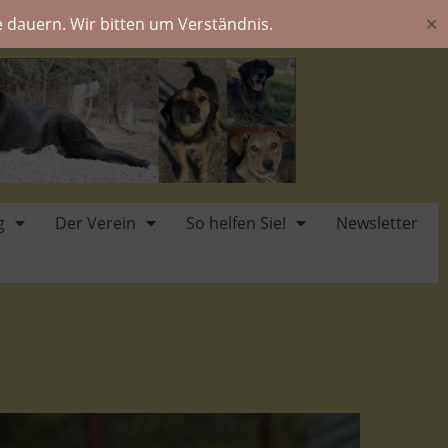
 dauern. Wir bitten um Verständnis.
✕
g
Der Verein
So helfen Sie!
Newsletter