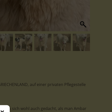
 GRIECHENLAND, auf einer privaten Pflegestelle
hat man sich wohl auch gedacht, als man Ambar