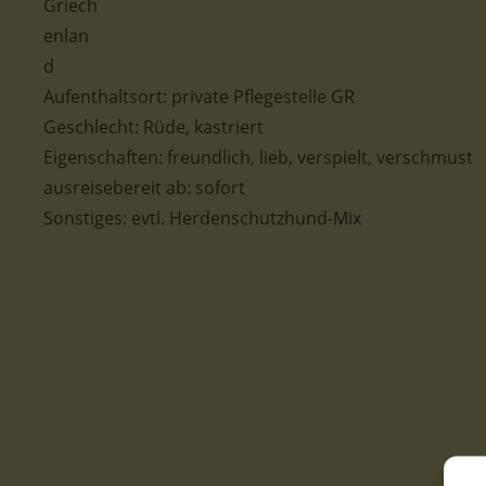
Aufenthaltsort: private Pflegestelle GR
Geschlecht: Rüde, kastriert
Eigenschaften: freundlich, lieb, verspielt, verschmust
ausreisebereit ab: sofort
Sonstiges: evtl. Herdenschutzhund-Mix