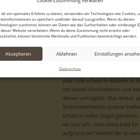
Cookie-Zustimmung verwalten
und seine sechs Geschwisterchen
waren sie den Gefahren, die das 
dir ein optimales Erlebnis zu bieten, verwenden wir Technologien wie Cookies, 
äteinformationen zu speichern und/oder darauf zuzugreifen. Wenn du diesen
ausgeliefert. Zum Glück fand man 
hnologien zustimmst, können wir Daten wie das Surfverhalten oder eindeutige I
unserer privaten Pflegestellen 
 dieser Website verarbeiten. Wenn du deine Zustimmung nicht erteilst oder
ückziehst, können bestimmte Merkmale und Funktionen beeinträchtigt werden.
versorgt und warten sehnlichst d
Leben antreten zu dürfen.
Akzeptieren
Ablehnen
Einstellungen anseh
Im Folgenden möchte sich Ihnen
Datenschutz
nur ein flauschiges weißes Fellkl
paar tolle schwarze Akzente an 
mit seinen Geschwistern und we
diesen verträglich. Was Ambar ab
Streicheleinheiten unserer Helfe
Schatz in vollen Zügen genießen,
wir uns sehr, dass diese bald f
aufgrund der Vielzahl der zu vers