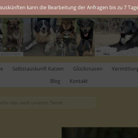
auskünften kann die Bearbeitung der Anfragen bis zu 7 Tage
de
Selbstauskunft Katzen
Glücksnasen
Vermittlun
Blog
Kontakt
.