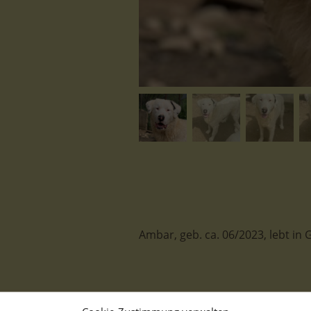
Ambar, geb. ca. 06/2023, lebt in
Sieben auf einen Streich – das 