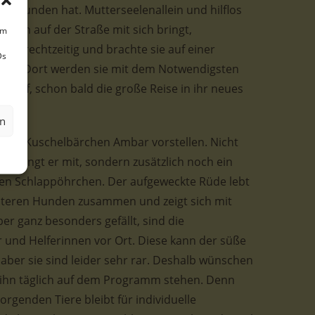
 gefunden hat. Mutterseelenallein und hilflos
Leben auf der Straße mit sich bringt,
um
sie rechtzeitig und brachte sie auf einer
Ds
unter. Dort werden sie mit dem Notwendigsten
arauf, schon bald die große Reise in ihr neues
en
 nun Kuschelbärchen Ambar vorstellen. Nicht
eid bringt er mit, sondern zusätzlich noch ein
den Schlappöhrchen. Der aufgeweckte Rüde lebt
iteren Hunden zusammen und zeigt sich mit
er ganz besonders gefällt, sind die
r und Helferinnen vor Ort. Diese kann der süße
 aber sie sind leider sehr rar. Deshalb wünschen
ür ihn täglich auf dem Programm stehen. Denn
orgenden Tiere bleibt für individuelle