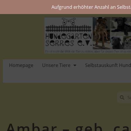
Aufgrund erhöhter Anzahl an Selbst
Homepage
Unsere Tiere
Selbstauskunft Hun
Ambar – geb. ca